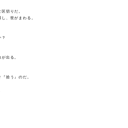
な区切りだ。
環し、世がまわる。
か？
力が出る。
そ『拾う』のだ。
。