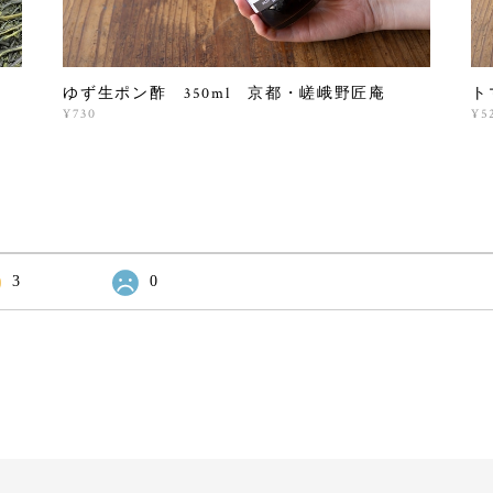
ゆず生ポン酢 350ml 京都・嵯峨野匠庵
ト
¥730
¥5
3
0